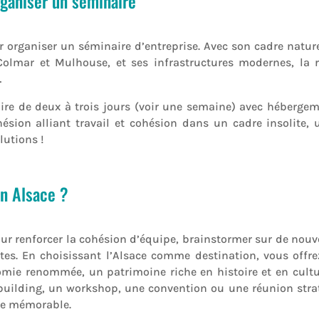
rganiser un séminaire
r organiser un séminaire d’entreprise. Avec son cadre nature
lmar et Mulhouse, et ses infrastructures modernes, la r
…
re de deux à trois jours (voir une semaine) avec hébergem
hésion alliant travail et cohésion dans un cadre insolite,
lutions !
en Alsace ?
r renforcer la cohésion d’équipe, brainstormer sur de nouvea
ites. En choisissant l’Alsace comme destination, vous off
omie renommée, un patrimoine riche en histoire et en cultu
building, un workshop, une convention ou une réunion straté
ire mémorable.