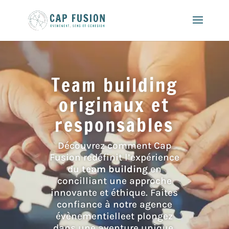
Team building
originaux et
responsables
Découvrez comment Cap
Fusion redéfinit l’expérience
du
team building
en
concilliant une approche
innovante et éthique. Faites
confiance à notre agence
évènementielleet plongez
dans une aventure unique,