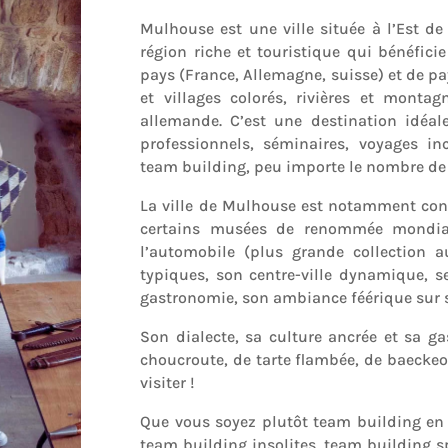
Mulhouse est une ville située à l’Est de
région riche et touristique qui bénéfici
pays (France, Allemagne, suisse) et de pay
et villages colorés, rivières et mont
allemande. C’est une destination idéal
professionnels, séminaires, voyages inc
team building, peu importe le nombre de 
La ville de Mulhouse est notamment conn
certains musées de renommée mondia
l’automobile (plus grande collection
typiques, son centre-ville dynamique, se
gastronomie, son ambiance féérique sur 
Son dialecte, sa culture ancrée et sa g
choucroute, de tarte flambée, de baeckeofe
visiter !
Que vous soyez plutôt team building en 
team building insolites, team building sp