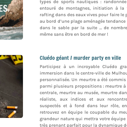
types de sports nautiques : randonné
entouré de montagnes, initiation à la
rafting dans des eaux vives pour faire le
au bord d’une plage aménagée tendance où
dans le sable par la suite … de nombreu
même sans être en bord de mer !
Cluédo géant / murder party en ville
Participez à un incroyable Cluédo gr
immersion dans le centre-ville de Mulhou
personnalisée. Un meurtre a été commis 
parmi plusieurs propositions : meurtre à 
centrale, meurtre au musée, meurtre dans
réaliste, aux indices et aux rencontr
suspectés et à fond dans leur rôle, en
retrouvez en équipe le coupable du meurt
grandeur nature qui mettra votre équipe d
très prenant parfait pour la dynamique 